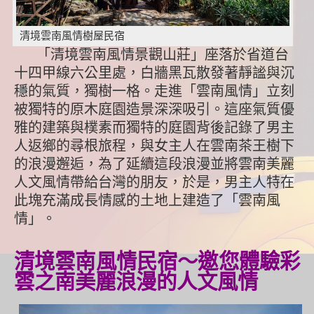
清境雲南風情樹屋民宿
「清境雲南風情景觀山莊」座落於省道台
十四甲線六公里處，白牆黑瓦散發著靜謐與沉
穩的氣質，獨樹一格。走進「雲南風情」立刻
被獨特的原木庭園造景深深吸引。這座氣質優
雅的建築與樸素而獨特的庭園背後記錄了男主
人返鄉的尋根旅程，與女主人在雲南茶王樹下
的浪漫邂逅，為了延續這段浪漫並將雲南美麗
人文風情帶給台灣的朋友，於是，男主人特在
此塊充滿成長情感的土地上建造了「雲南風
情」。
清境雲南風情民宿～邀您體驗彩
雲之南美麗浪漫的人文風情