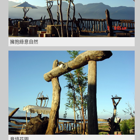
擁抱綠意自然
意境花園