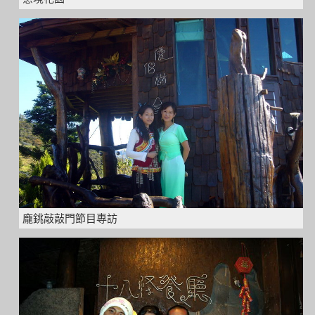
龐銚敲敲門節目專訪