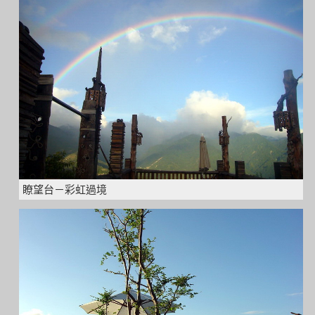
瞭望台－彩虹過境