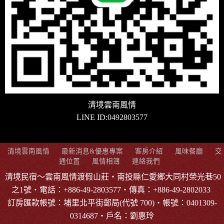
清境雲南風情
LINE ID:0492803577
清境雲南風情
最新消息&優惠專案
客房介紹
風味餐廳
交
通位置
風情相簿
連絡我們
清境民宿～雲南風情渡假山莊‧南投縣仁愛鄉大同村榮光巷50
之1號‧電話：+886-49-2803577‧傳真：+886-49-2802033
訂房匯款帳號：埔里北平街郵局(代號 700)‧帳號：0401309-
0314687‧戶名：劉惠玲