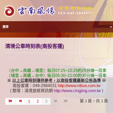
清境公車時刻表(南投客運)
〈台中→高鐵→埔里〉每日
07:25~22:25
約
25
分鐘一班車
〈埔里→高鐵→台中〉每日
05:30~21:00
約
30
分鐘一班車
※
以上公車時刻僅供參考，以南投客運最新公告為準
※
南投客運：049-2984031
http://www.ntbus.com.tw
( 整理：清境旅遊資訊網
http://www.cingjing.com.tw
)
第 3 頁，共 3 頁
1
2
3