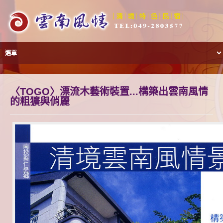
〈TOGO〉漂流木藝術裝置...構築出雲南風情
的粗獷與俏麗