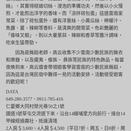
絲」，其實得經過切絲、浸泡的準備功夫，然後以小火慢
煎，才能煎出洋芋的香味。而「涼拌荷包蛋」這道雲南家
常菜，除了荷包蛋外，還有洋蔥絲、小黃瓜絲、檸檬汁、
魚露、薑、辣柳等香料，是清爽的開胃菜。色彩艷麗的
「傣味叉蝦」，則以大量蔥蒜、辣柳和香草等醬汁調味，
吃來生猛帶勁。
因為是舞蹈老師，高云收集不少雲南少數民族的舞衣
和樂器，以及擺夷、傣族、 彝族等民族的特色飾品。每當
夜晚到來，高云還會帶領遊客學習雲南的少數民族舞蹈，
因為這是台灣民宿中難得一見的活動安排，活動很受遊客
的歡迎呢！
DATA
049-280-3577、0911-785-416
仁愛鄉大同村榮光巷50之1號
國道3號草屯交流道下來，沿台14線埔里方向前行，接台14
甲線經過霧社、抵達清境
2人房＄3,600、4人房＄4,500（平日7折，周五、日8折，周