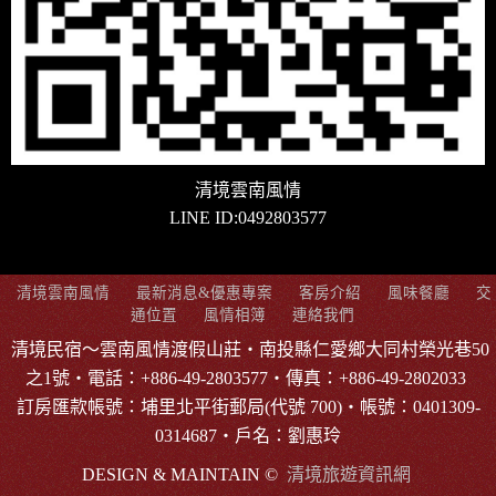
清境雲南風情
LINE ID:0492803577
清境雲南風情
最新消息&優惠專案
客房介紹
風味餐廳
交
通位置
風情相簿
連絡我們
清境民宿～雲南風情渡假山莊‧南投縣仁愛鄉大同村榮光巷50
之1號‧電話：+886-49-2803577‧傳真：+886-49-2802033
訂房匯款帳號：埔里北平街郵局(代號 700)‧帳號：0401309-
0314687‧戶名：劉惠玲
DESIGN & MAINTAIN ©
清境旅遊資訊網