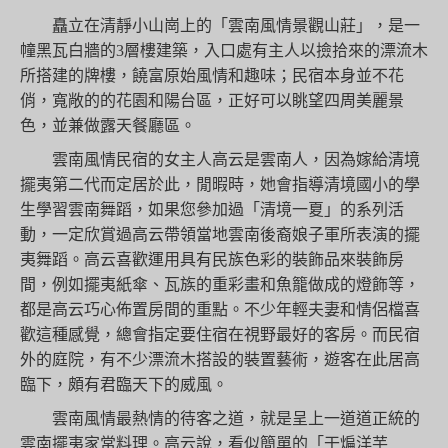
矗立在清靜小山崗上的「雲南風情景觀山莊」，是一
幢黑瓦白牆的3層樓建築，入口處有主人以撿拾來的漂流木
所搭建的牌樓，饒富原始風情和趣味；民宿本身並不花
俏，寬敞的的花園和陽台區，正好可以眺望四周美麗景
色，並兼做露天餐廳區。
雲南風情民宿的女主人高云是雲南人，因為嫁給清境
擺夷第二代而定居於此，閒暇時，她會指導清境國小的學
生學習雲南舞蹈，如果您參加過「清境一夏」的系列活
動，一定欣賞過高云帶領當地雲南後裔娘子軍所表演的擺
夷舞蹈。高云喜歡運用具有民族色彩的裝飾品來裝飾房
間，例如擺夷紙傘、瓦族的重彩畫和魚籠做成的燈飾等，
都是高云巧心佈置房間的重點。不少年輕夫妻和情侶檔喜
歡這種感覺，總會指定要住宿在視野最好的客房。而民宿
外的庭院，有不少漂流木搭設的裝置藝術，遊客在此居高
臨下，頗有君臨天下的威風。
雲南風情最熱情的待客之道，就是呈上一道道正統的
雲南擺夷家常料理。高云說，看似簡單的「干煸洋芋