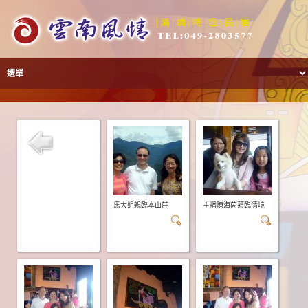
馬大姐親臨本山莊
主播陳海茵蒞臨清境