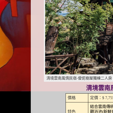
清境雲南風情民宿-僾伲樹屋獨棟二人房
清境雲南
價格
定價：$ 7,75
結合雲南傳
特色
觀浴池(新鮮