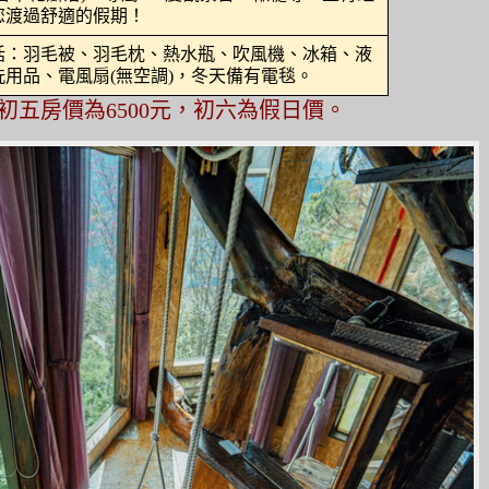
您渡過舒適的假期！
括：羽毛被、羽毛枕、熱水瓶、吹風機、冰箱、液
用品、電風扇(無空調)，冬天備有電毯。
初五房價為6500元，初六為假日價。