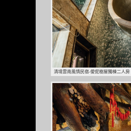
清境雲南風情民宿-僾伲樹屋獨棟二人房