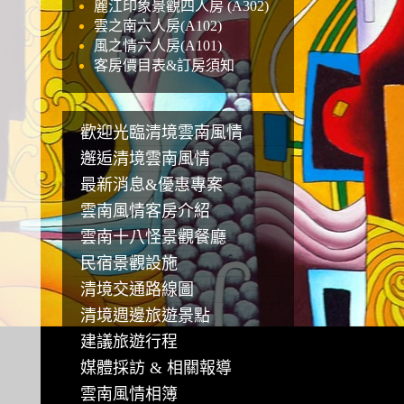
麗江印象景觀四人房 (A302)
雲之南六人房(A102)
風之情六人房(A101)
客房價目表&訂房須知
歡迎光臨清境雲南風情
邂逅清境雲南風情
最新消息&優惠專案
雲南風情客房介紹
雲南十八怪景觀餐廳
民宿景觀設施
清境交通路線圖
清境週邊旅遊景點
建議旅遊行程
媒體採訪 & 相關報導
雲南風情相簿