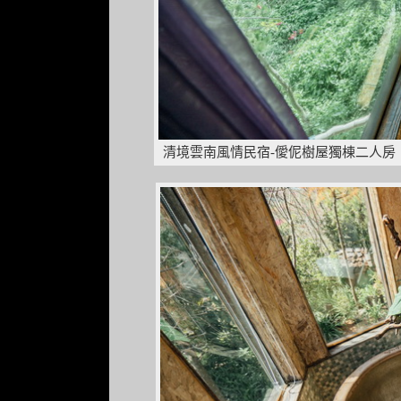
清境雲南風情民宿-僾伲樹屋獨棟二人房