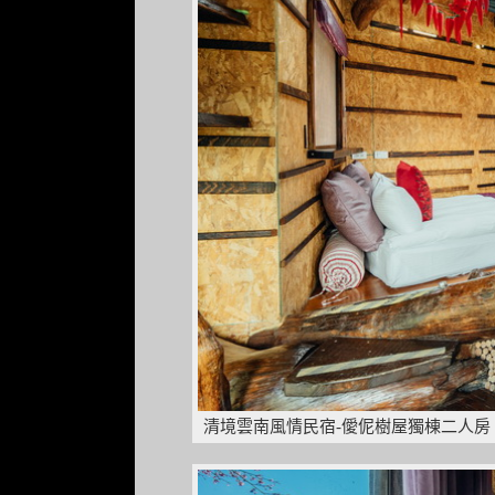
清境雲南風情民宿-僾伲樹屋獨棟二人房