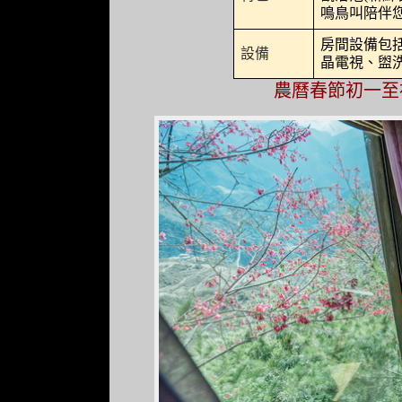
鳴鳥叫陪伴
房間設備包
設備
晶電視、盥洗
農曆春節初一至