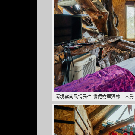
清境雲南風情民宿-僾伲樹屋獨棟二人房