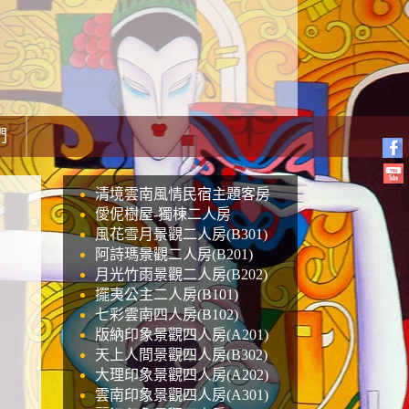
們
清境雲南風情民宿主題客房
僾伲樹屋-獨棟二人房
風花雪月景觀二人房(B301)
阿詩瑪景觀二人房(B201)
月光竹雨景觀二人房(B202)
擺夷公主二人房(B101)
七彩雲南四人房(B102)
版納印象景觀四人房(A201)
天上人間景觀四人房(B302)
大理印象景觀四人房(A202)
雲南印象景觀四人房(A301)