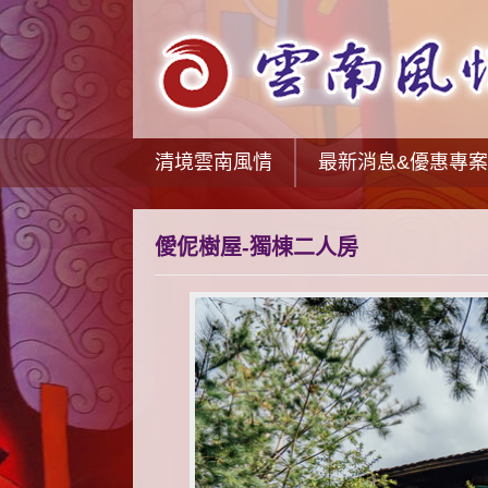
清境雲南風情
最新消息&優惠專案
僾伲樹屋-獨棟二人房