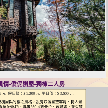
風情-僾伲樹屋-獨棟二人房
5 元  假日價：$ 5,200 元  平日價：$ 3,600 元
統樹屋與竹樓之風格，設有浪漫星空客房、情人景
香草花瓣浴)、專屬360度觀景台、鞦韆等，並有蛙