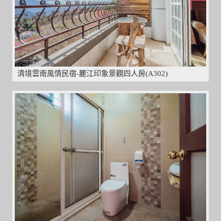
清境雲南風情民宿-麗江印象景觀四人房(A302)