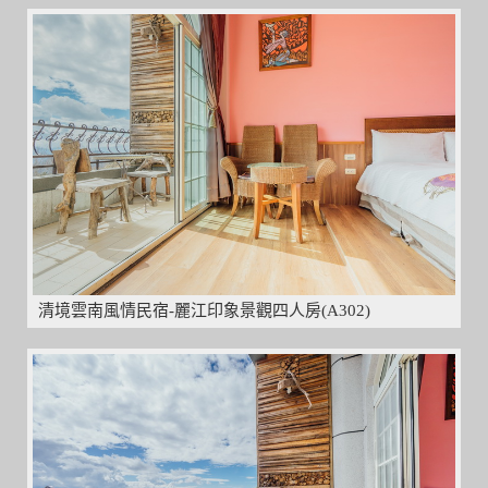
清境雲南風情民宿-麗江印象景觀四人房(A302)