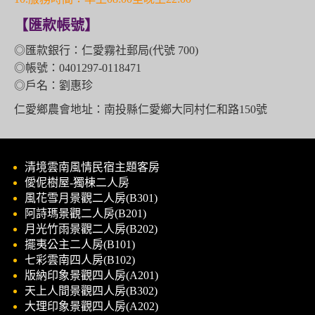
【匯款帳號】
◎匯款銀行：仁愛霧社郵局(代號 700)
◎帳號：0401297-0118471
◎戶名：劉惠珍
仁愛鄉農會地址：南投縣仁愛鄉大同村仁和路150號
清境雲南風情民宿主題客房
僾伲樹屋-獨棟二人房
風花雪月景觀二人房(B301)
阿詩瑪景觀二人房(B201)
月光竹雨景觀二人房(B202)
擺夷公主二人房(B101)
七彩雲南四人房(B102)
版納印象景觀四人房(A201)
天上人間景觀四人房(B302)
大理印象景觀四人房(A202)