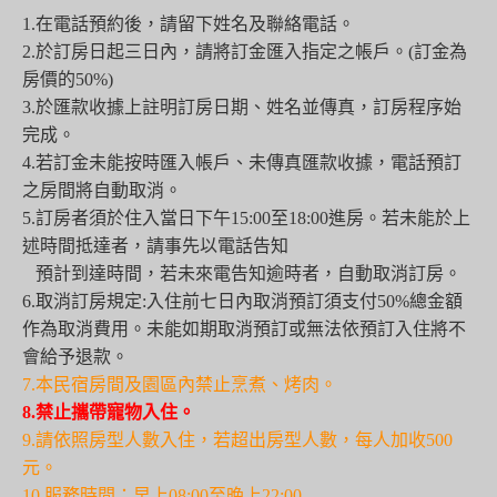
1.在電話預約後，請留下姓名及聯絡電話。
2.於訂房日起三日內，請將訂金匯入指定之帳戶。(訂金為
房價的50%)
3.於匯款收據上註明訂房日期、姓名並傳真，訂房程序始
完成。
4.若訂金未能按時匯入帳戶、未傳真匯款收據，電話預訂
之房間將自動取消。
5.訂房者須於住入當日下午15:00至18:00進房。若未能於上
述時間抵達者，請事先以電話告知
預計到達時間，若未來電告知逾時者，自動取消訂房。
6.取消訂房規定:入住前七日內取消預訂須支付50%總金額
作為取消費用。未能如期取消預訂或無法依預訂入住將不
會給予退款。
7.本民宿房間及園區內禁止烹煮、烤肉。
8.禁止攜帶寵物入住。
9.請依照房型人數入住，若超出房型人數，每人加收500
元。
10.
服務時間：早上08:00至晚上22:00